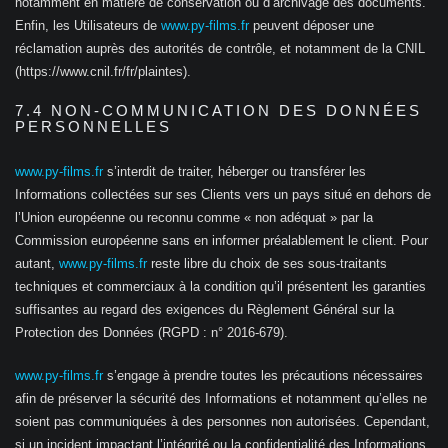
notamment en matière de conservation ou d’archivage des documents.
Enfin, les Utilisateurs de
www.py-films.fr
peuvent déposer une
réclamation auprès des autorités de contrôle, et notamment de la CNIL
(https://www.cnil.fr/fr/plaintes).
7.4 NON-COMMUNICATION DES DONNÉES
PERSONNELLES
www.py-films.fr
s’interdit de traiter, héberger ou transférer les
Informations collectées sur ses Clients vers un pays situé en dehors de
l’Union européenne ou reconnu comme « non adéquat » par la
Commission européenne sans en informer préalablement le client. Pour
autant,
www.py-films.fr
reste libre du choix de ses sous-traitants
techniques et commerciaux à la condition qu’il présentent les garanties
suffisantes au regard des exigences du Règlement Général sur la
Protection des Données (RGPD : n° 2016-679).
www.py-films.fr
s’engage à prendre toutes les précautions nécessaires
afin de préserver la sécurité des Informations et notamment qu’elles ne
soient pas communiquées à des personnes non autorisées. Cependant,
si un incident impactant l’intégrité ou la confidentialité des Informations