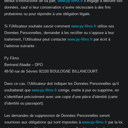
défaut d’instructions de sa part,
www.py-films.fr
s’engage à détruire ses
données, sauf si leur conservation s’avère nécessaire à des fins
probatoires ou pour répondre à une obligation légale.
Si l’Utilisateur souhaite savoir comment
www.py-films.fr
utilise ses
Données Personnelles, demander à les rectifier ou s’oppose à leur
traitement, l’Utilisateur peut contacter
www.py-films.fr
par écrit à
l’adresse suivante :
Py Films
Bertrand Abadie – DPO
48-50 rue de Sèvres 92100 BOULOGNE BILLANCOURT.
Dans ce cas, l’Utilisateur doit indiquer les Données Personnelles qu’il
souhaiterait que
www.py-films.fr
corrige, mette à jour ou supprime, en
s’identifiant précisément avec une copie d’une pièce d’identité (carte
d’identité ou passeport).
Les demandes de suppression de Données Personnelles seront
soumises aux obligations qui sont imposées à
www.py-films.fr
par la loi,